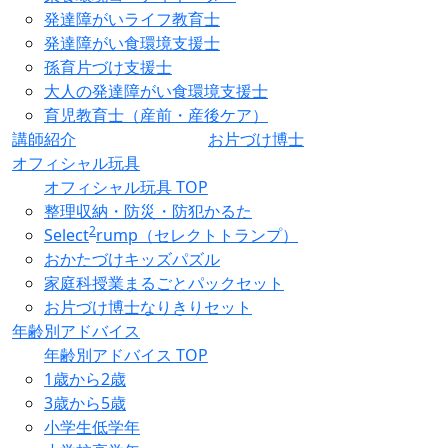
発達障がいライフ教育士
発達障がい食環境支援士
孫育片づけ支援士
大人の発達障がい食環境支援士
育児教育士（産前・産後ケア）
講師紹介
お片づけ博士
オフィシャル玩具
オフィシャル玩具 TOP
整理収納・防災・防犯かるた
2
Select
rump（セレクトトランプ）
おかたづけキッズパズル
家庭科授業まるごとパックセット
お片づけ博士なりきりセット
年齢別アドバイス
年齢別アドバイス TOP
1歳から2歳
3歳から5歳
小学生低学年