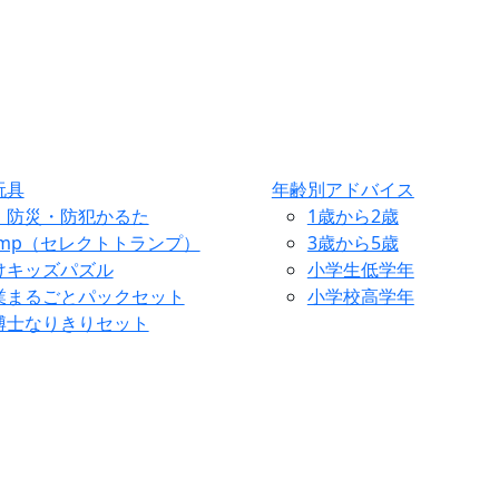
玩具
年齢別アドバイス
・防災・防犯かるた
1歳から2歳
ump（セレクトトランプ）
3歳から5歳
けキッズパズル
小学生低学年
業まるごとパックセット
小学校高学年
博士なりきりセット