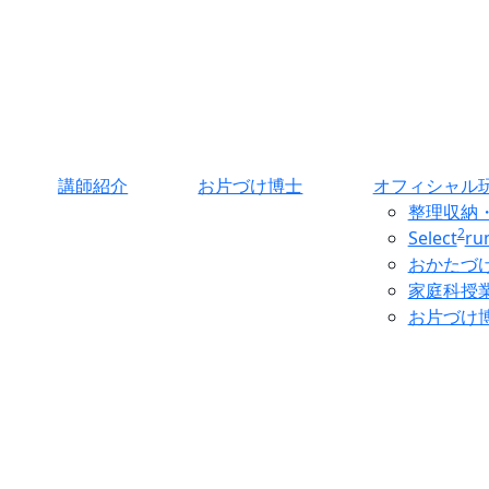
講師紹介
お片づけ博士
オフィシャル
整理収納
2
Select
r
おかたづ
家庭科授
お片づけ