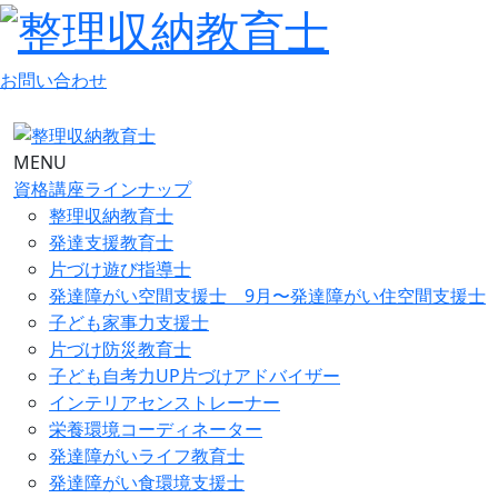
お問い合わせ
MENU
資格講座ラインナップ
整理収納教育士
発達支援教育士
片づけ遊び指導士
発達障がい空間支援士 9月〜発達障がい住空間支援士
子ども家事力支援士
片づけ防災教育士
子ども自考力UP片づけアドバイザー
インテリアセンストレーナー
栄養環境コーディネーター
発達障がいライフ教育士
発達障がい食環境支援士