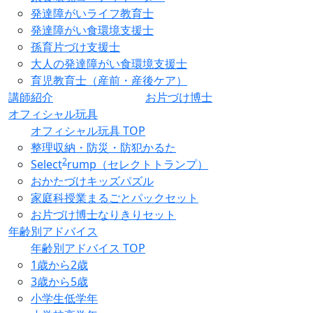
発達障がいライフ教育士
発達障がい食環境支援士
孫育片づけ支援士
大人の発達障がい食環境支援士
育児教育士（産前・産後ケア）
講師紹介
お片づけ博士
オフィシャル玩具
オフィシャル玩具 TOP
整理収納・防災・防犯かるた
2
Select
rump（セレクトトランプ）
おかたづけキッズパズル
家庭科授業まるごとパックセット
お片づけ博士なりきりセット
年齢別アドバイス
年齢別アドバイス TOP
1歳から2歳
3歳から5歳
小学生低学年