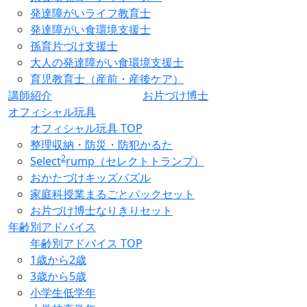
発達障がいライフ教育士
発達障がい食環境支援士
孫育片づけ支援士
大人の発達障がい食環境支援士
育児教育士（産前・産後ケア）
講師紹介
お片づけ博士
オフィシャル玩具
オフィシャル玩具 TOP
整理収納・防災・防犯かるた
2
Select
rump（セレクトトランプ）
おかたづけキッズパズル
家庭科授業まるごとパックセット
お片づけ博士なりきりセット
年齢別アドバイス
年齢別アドバイス TOP
1歳から2歳
3歳から5歳
小学生低学年