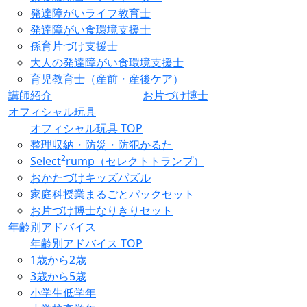
発達障がいライフ教育士
発達障がい食環境支援士
孫育片づけ支援士
大人の発達障がい食環境支援士
育児教育士（産前・産後ケア）
講師紹介
お片づけ博士
オフィシャル玩具
オフィシャル玩具 TOP
整理収納・防災・防犯かるた
2
Select
rump（セレクトトランプ）
おかたづけキッズパズル
家庭科授業まるごとパックセット
お片づけ博士なりきりセット
年齢別アドバイス
年齢別アドバイス TOP
1歳から2歳
3歳から5歳
小学生低学年