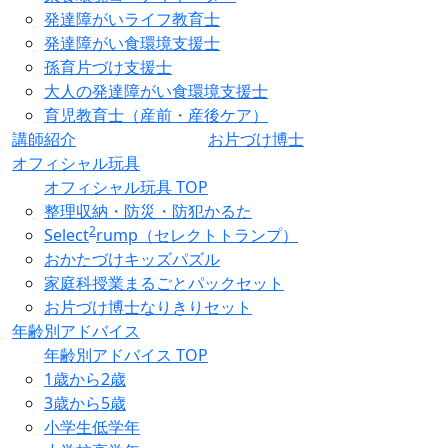
発達障がいライフ教育士
発達障がい食環境支援士
孫育片づけ支援士
大人の発達障がい食環境支援士
育児教育士（産前・産後ケア）
講師紹介
お片づけ博士
オフィシャル玩具
オフィシャル玩具 TOP
整理収納・防災・防犯かるた
2
Select
rump（セレクトトランプ）
おかたづけキッズパズル
家庭科授業まるごとパックセット
お片づけ博士なりきりセット
年齢別アドバイス
年齢別アドバイス TOP
1歳から2歳
3歳から5歳
小学生低学年