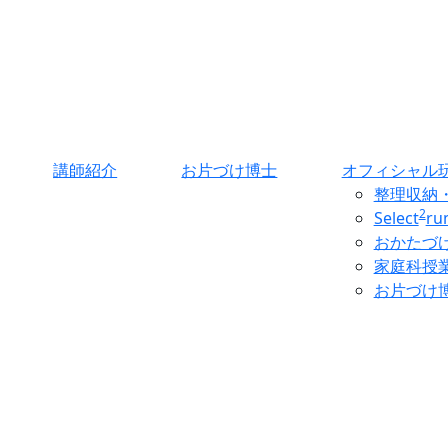
講師紹介
お片づけ博士
オフィシャル
整理収納
2
Select
r
おかたづ
家庭科授
お片づけ