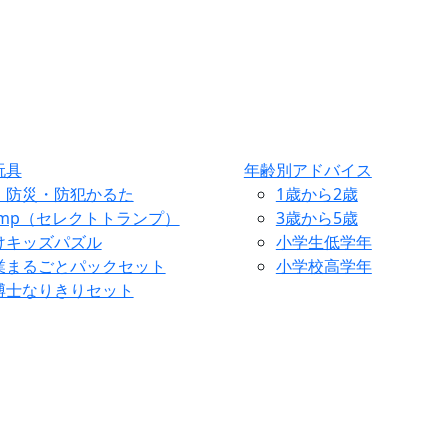
玩具
年齢別アドバイス
・防災・防犯かるた
1歳から2歳
ump（セレクトトランプ）
3歳から5歳
けキッズパズル
小学生低学年
業まるごとパックセット
小学校高学年
博士なりきりセット