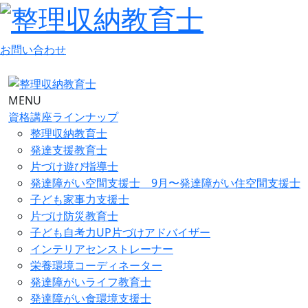
お問い合わせ
MENU
資格講座ラインナップ
整理収納教育士
発達支援教育士
片づけ遊び指導士
発達障がい空間支援士 9月〜発達障がい住空間支援士
子ども家事力支援士
片づけ防災教育士
子ども自考力UP片づけアドバイザー
インテリアセンストレーナー
栄養環境コーディネーター
発達障がいライフ教育士
発達障がい食環境支援士