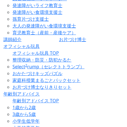
発達障がいライフ教育士
発達障がい食環境支援士
孫育片づけ支援士
大人の発達障がい食環境支援士
育児教育士（産前・産後ケア）
講師紹介
お片づけ博士
オフィシャル玩具
オフィシャル玩具 TOP
整理収納・防災・防犯かるた
2
Select
rump（セレクトトランプ）
おかたづけキッズパズル
家庭科授業まるごとパックセット
お片づけ博士なりきりセット
年齢別アドバイス
年齢別アドバイス TOP
1歳から2歳
3歳から5歳
小学生低学年