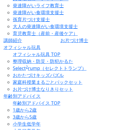
発達障がいライフ教育士
発達障がい食環境支援士
孫育片づけ支援士
大人の発達障がい食環境支援士
育児教育士（産前・産後ケア）
講師紹介
お片づけ博士
オフィシャル玩具
オフィシャル玩具 TOP
整理収納・防災・防犯かるた
2
Select
rump（セレクトトランプ）
おかたづけキッズパズル
家庭科授業まるごとパックセット
お片づけ博士なりきりセット
年齢別アドバイス
年齢別アドバイス TOP
1歳から2歳
3歳から5歳
小学生低学年