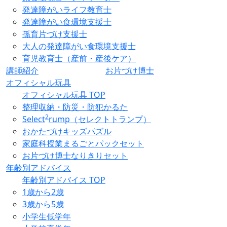
発達障がいライフ教育士
発達障がい食環境支援士
孫育片づけ支援士
大人の発達障がい食環境支援士
育児教育士（産前・産後ケア）
講師紹介
お片づけ博士
オフィシャル玩具
オフィシャル玩具 TOP
整理収納・防災・防犯かるた
2
Select
rump（セレクトトランプ）
おかたづけキッズパズル
家庭科授業まるごとパックセット
お片づけ博士なりきりセット
年齢別アドバイス
年齢別アドバイス TOP
1歳から2歳
3歳から5歳
小学生低学年