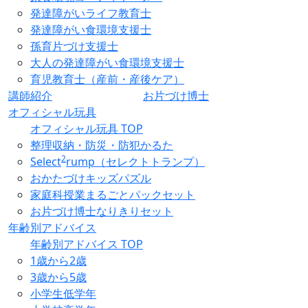
発達障がいライフ教育士
発達障がい食環境支援士
孫育片づけ支援士
大人の発達障がい食環境支援士
育児教育士（産前・産後ケア）
講師紹介
お片づけ博士
オフィシャル玩具
オフィシャル玩具 TOP
整理収納・防災・防犯かるた
2
Select
rump（セレクトトランプ）
おかたづけキッズパズル
家庭科授業まるごとパックセット
お片づけ博士なりきりセット
年齢別アドバイス
年齢別アドバイス TOP
1歳から2歳
3歳から5歳
小学生低学年