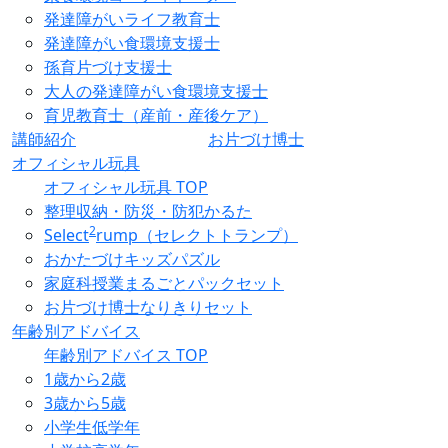
発達障がいライフ教育士
発達障がい食環境支援士
孫育片づけ支援士
大人の発達障がい食環境支援士
育児教育士（産前・産後ケア）
講師紹介
お片づけ博士
オフィシャル玩具
オフィシャル玩具 TOP
整理収納・防災・防犯かるた
2
Select
rump（セレクトトランプ）
おかたづけキッズパズル
家庭科授業まるごとパックセット
お片づけ博士なりきりセット
年齢別アドバイス
年齢別アドバイス TOP
1歳から2歳
3歳から5歳
小学生低学年