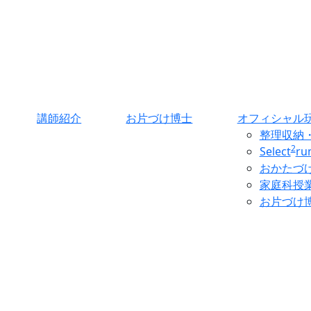
講師紹介
お片づけ博士
オフィシャル
整理収納
2
Select
r
おかたづ
家庭科授
お片づけ