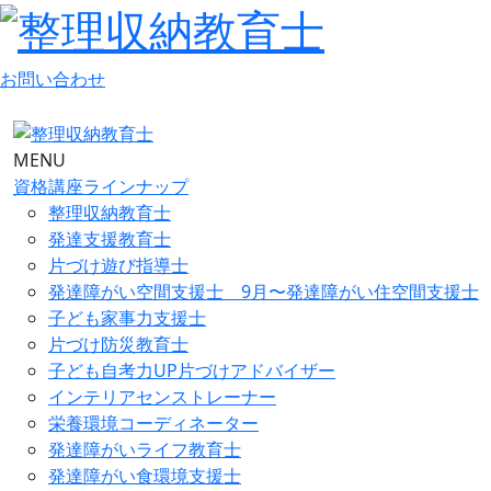
お問い合わせ
MENU
資格講座ラインナップ
整理収納教育士
発達支援教育士
片づけ遊び指導士
発達障がい空間支援士 9月〜発達障がい住空間支援士
子ども家事力支援士
片づけ防災教育士
子ども自考力UP片づけアドバイザー
インテリアセンストレーナー
栄養環境コーディネーター
発達障がいライフ教育士
発達障がい食環境支援士