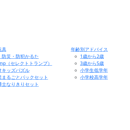
玩具
年齢別アドバイス
・防災・防犯かるた
1歳から2歳
ump（セレクトトランプ）
3歳から5歳
けキッズパズル
小学生低学年
業まるごとパックセット
小学校高学年
博士なりきりセット