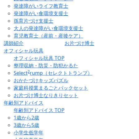
発達障がいライフ教育士
発達障がい食環境支援士
孫育片づけ支援士
大人の発達障がい食環境支援士
育児教育士（産前・産後ケア）
講師紹介
お片づけ博士
オフィシャル玩具
オフィシャル玩具 TOP
整理収納・防災・防犯かるた
2
Select
rump（セレクトトランプ）
おかたづけキッズパズル
家庭科授業まるごとパックセット
お片づけ博士なりきりセット
年齢別アドバイス
年齢別アドバイス TOP
1歳から2歳
3歳から5歳
小学生低学年