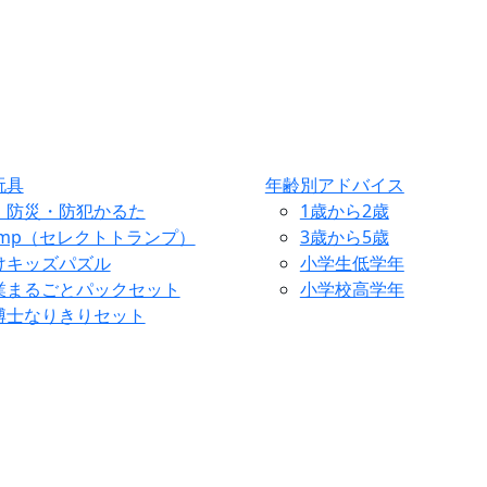
玩具
年齢別アドバイス
・防災・防犯かるた
1歳から2歳
ump（セレクトトランプ）
3歳から5歳
けキッズパズル
小学生低学年
業まるごとパックセット
小学校高学年
博士なりきりセット