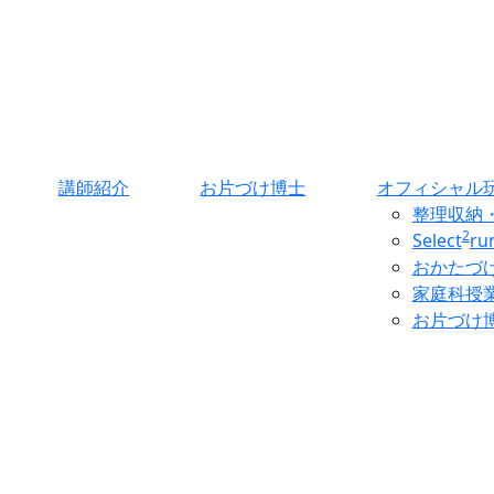
講師紹介
お片づけ博士
オフィシャル
整理収納
2
Select
r
おかたづ
家庭科授
お片づけ