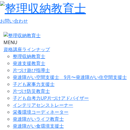
お問い合わせ
MENU
資格講座ラインナップ
整理収納教育士
発達支援教育士
片づけ遊び指導士
発達障がい空間支援士 9月〜発達障がい住空間支援士
子ども家事力支援士
片づけ防災教育士
子ども自考力UP片づけアドバイザー
インテリアセンストレーナー
栄養環境コーディネーター
発達障がいライフ教育士
発達障がい食環境支援士