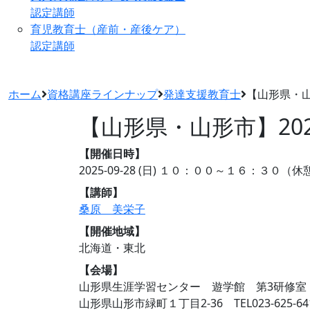
認定講師
育児教育士（産前・産後ケア）
認定講師
ホーム
資格講座ラインナップ
発達支援教育士
【山形県・山形
【山形県・山形市】202
【開催日時】
2025-09-28 (日)
１０：００～１６：３０（休
【講師】
桑原 美栄子
【開催地域】
北海道・東北
【会場】
山形県生涯学習センター 遊学館 第3研修室
山形県山形市緑町１丁目2-36 TEL023-625-64