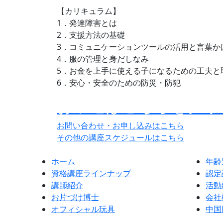
【カリキュラム】
1．発達障害とは
2．支援方法の基礎
3．コミュニケーションツールの活用と言葉か
4．服の管理と身だしなみ
5．お金を上手に使える子になるための工夫と
6．安心・安全のための防災・防犯
お申込はこちらをクリ
お問い合わせ・お申し込みはこちら
その他の講座スケジュールはこちら
ホーム
年齢
資格講座ラインナップ
認定
講師紹介
活動
お片づけ博士
会社
オフィシャル玩具
中国