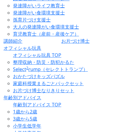
発達障がいライフ教育士
発達障がい食環境支援士
孫育片づけ支援士
大人の発達障がい食環境支援士
育児教育士（産前・産後ケア）
講師紹介
お片づけ博士
オフィシャル玩具
オフィシャル玩具 TOP
整理収納・防災・防犯かるた
2
Select
rump（セレクトトランプ）
おかたづけキッズパズル
家庭科授業まるごとパックセット
お片づけ博士なりきりセット
年齢別アドバイス
年齢別アドバイス TOP
1歳から2歳
3歳から5歳
小学生低学年