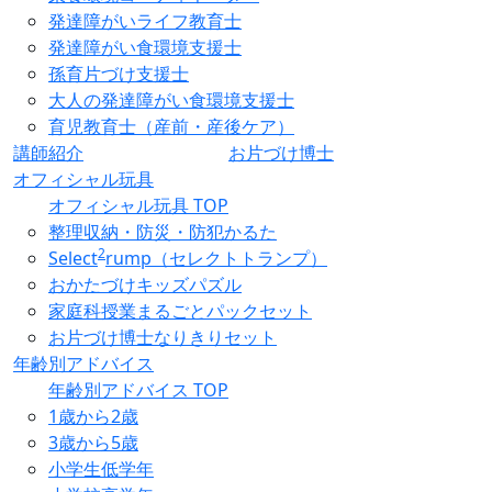
発達障がいライフ教育士
発達障がい食環境支援士
孫育片づけ支援士
大人の発達障がい食環境支援士
育児教育士（産前・産後ケア）
講師紹介
お片づけ博士
オフィシャル玩具
オフィシャル玩具 TOP
整理収納・防災・防犯かるた
2
Select
rump（セレクトトランプ）
おかたづけキッズパズル
家庭科授業まるごとパックセット
お片づけ博士なりきりセット
年齢別アドバイス
年齢別アドバイス TOP
1歳から2歳
3歳から5歳
小学生低学年