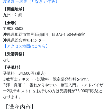
渡名喜 一珠美（となき かずみ）
【開催地域】
九州・沖縄
【会場】
〒903-8603
沖縄県那覇市首里石嶺町4丁目373-1 504研修室
沖縄県総合福祉センター
【アクセス地図はこちら】
【受講資格】
なし
【受講料】
受講料 34,600円 (税込)
※教育士テキスト・試験料・認定証発行料を含む。
※澤一良著「一番わかりやすい 整理入門」（アドバイザ
ー2級テキスト）をお持ちの方は受講料が33,000円税込と
なります。
【講座内容】