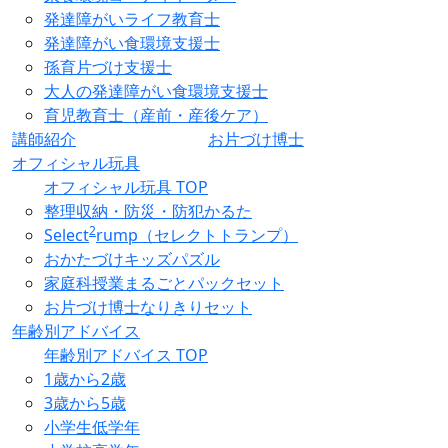
発達障がいライフ教育士
発達障がい食環境支援士
孫育片づけ支援士
大人の発達障がい食環境支援士
育児教育士（産前・産後ケア）
講師紹介
お片づけ博士
オフィシャル玩具
オフィシャル玩具 TOP
整理収納・防災・防犯かるた
2
Select
rump（セレクトトランプ）
おかたづけキッズパズル
家庭科授業まるごとパックセット
お片づけ博士なりきりセット
年齢別アドバイス
年齢別アドバイス TOP
1歳から2歳
3歳から5歳
小学生低学年