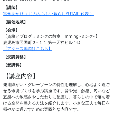
【講師】
宮永あかり〈 じぶんらしい暮らしYUTARI 代表 〉
【開催地域】
【会場】
【資格とプログラミングの教室 mming -ミング- 】
鹿児島市照国町２−１１ 第一天神ビル 1-D
【アクセス地図はこちら】
【受講資格】
【受講料】
【講座内容】
発達障がい・グレーゾーンの特性を理解し、心地よく過ご
せる環境づくりを学ぶ講座です。音や光、触感、匂いなど
五感への敏感さやこだわりに配慮し、暮らしの中で落ち着
ける空間を整える方法を紹介します。小さな工夫で毎日を
穏やかに過ごすための実践的な内容です。