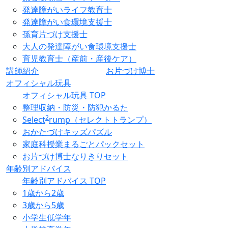
発達障がいライフ教育士
発達障がい食環境支援士
孫育片づけ支援士
大人の発達障がい食環境支援士
育児教育士（産前・産後ケア）
講師紹介
お片づけ博士
オフィシャル玩具
オフィシャル玩具 TOP
整理収納・防災・防犯かるた
2
Select
rump（セレクトトランプ）
おかたづけキッズパズル
家庭科授業まるごとパックセット
お片づけ博士なりきりセット
年齢別アドバイス
年齢別アドバイス TOP
1歳から2歳
3歳から5歳
小学生低学年