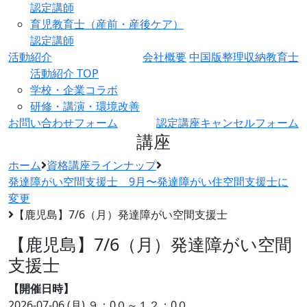
認定講師
育児教育士（産前・産後ケア）
認定講師
活動紹介
会社概要
中国版整理収納教育士
活動紹介 TOP
学校・企業コラボ
研修・講演・環境改善
お問い合わせフォーム
認定講座キャンセルフォーム
講座
ホーム
資格講座ラインナップ
発達障がい空間支援士 9月〜発達障がい住空間支援士に
変更
【鹿児島】7/6（月）発達障がい空間支援士
【鹿児島】7/6（月）発達障がい空間
支援士
【開催日時】
2026-07-06 (月)
９：0０～１２：0０