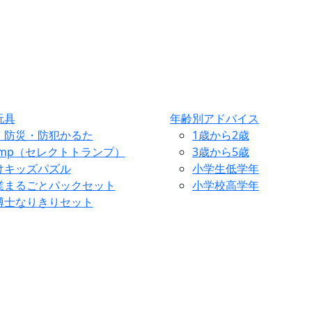
玩具
年齢別アドバイス
・防災・防犯かるた
1歳から2歳
ump（セレクトトランプ）
3歳から5歳
けキッズパズル
小学生低学年
業まるごとパックセット
小学校高学年
博士なりきりセット