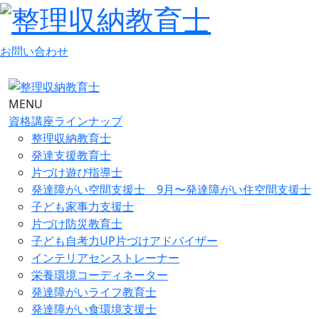
お問い合わせ
MENU
資格講座ラインナップ
整理収納教育士
発達支援教育士
片づけ遊び指導士
発達障がい空間支援士 9月〜発達障がい住空間支援士
子ども家事力支援士
片づけ防災教育士
子ども自考力UP片づけアドバイザー
インテリアセンストレーナー
栄養環境コーディネーター
発達障がいライフ教育士
発達障がい食環境支援士