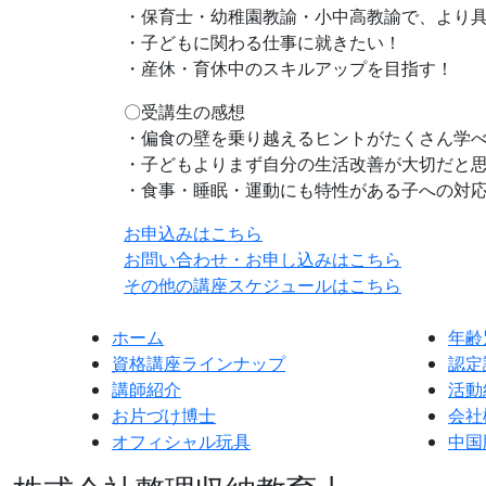
・保育士・幼稚園教諭・小中高教諭で、より
・子どもに関わる仕事に就きたい！
・産休・育休中のスキルアップを目指す！
〇受講生の感想
・偏食の壁を乗り越えるヒントがたくさん学
・子どもよりまず自分の生活改善が大切だと
・食事・睡眠・運動にも特性がある子への対
お申込みはこちら
お問い合わせ・お申し込みはこちら
その他の講座スケジュールはこちら
ホーム
年齢
資格講座ラインナップ
認定
講師紹介
活動
お片づけ博士
会社
オフィシャル玩具
中国