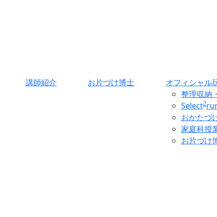
講師紹介
お片づけ博士
オフィシャル
整理収納
2
Select
r
おかたづ
家庭科授
お片づけ