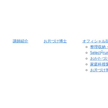
講師紹介
お片づけ博士
オフィシャル
整理収納
2
Select
r
おかたづ
家庭科授
お片づけ