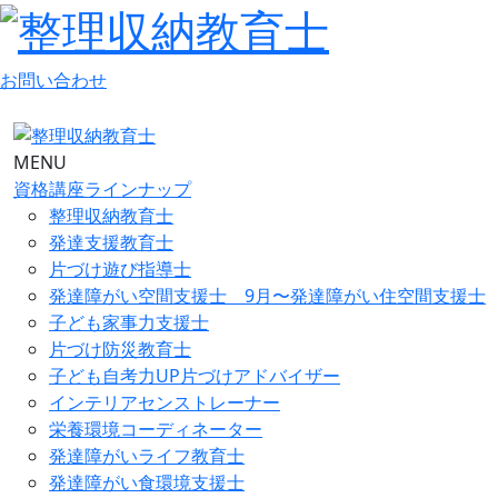
お問い合わせ
MENU
資格講座ラインナップ
整理収納教育士
発達支援教育士
片づけ遊び指導士
発達障がい空間支援士 9月〜発達障がい住空間支援士
子ども家事力支援士
片づけ防災教育士
子ども自考力UP片づけアドバイザー
インテリアセンストレーナー
栄養環境コーディネーター
発達障がいライフ教育士
発達障がい食環境支援士