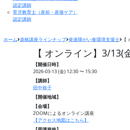
認定講師
育児教育士（産前・産後ケア）
認定講師
ホーム
資格講座ラインナップ
発達障がい食環境支援士
【 
【 オンライン】3/13
【開催日時】
2026-03-13 (金)
12:30 〜 15:30
【講師】
田中裕子
【開催地域】
【会場】
ZOOMによるオンライン講座
【アクセス地図はこちら】
【受講資格】