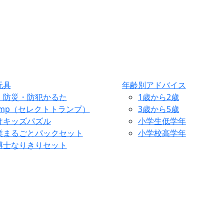
玩具
年齢別アドバイス
・防災・防犯かるた
1歳から2歳
ump（セレクトトランプ）
3歳から5歳
けキッズパズル
小学生低学年
業まるごとパックセット
小学校高学年
博士なりきりセット