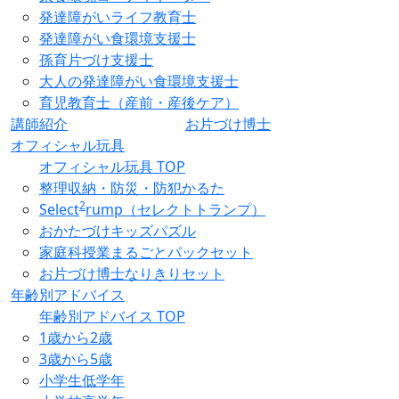
発達障がいライフ教育士
発達障がい食環境支援士
孫育片づけ支援士
大人の発達障がい食環境支援士
育児教育士（産前・産後ケア）
講師紹介
お片づけ博士
オフィシャル玩具
オフィシャル玩具 TOP
整理収納・防災・防犯かるた
2
Select
rump（セレクトトランプ）
おかたづけキッズパズル
家庭科授業まるごとパックセット
お片づけ博士なりきりセット
年齢別アドバイス
年齢別アドバイス TOP
1歳から2歳
3歳から5歳
小学生低学年