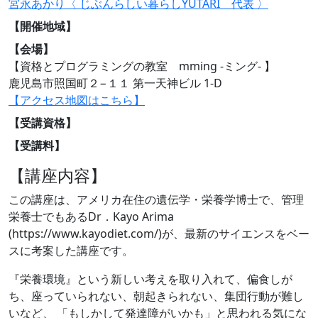
宮永あかり〈 じぶんらしい暮らしYUTARI 代表 〉
【開催地域】
【会場】
【資格とプログラミングの教室 mming -ミング- 】
鹿児島市照国町２−１１ 第一天神ビル 1-D
【アクセス地図はこちら】
【受講資格】
【受講料】
【講座内容】
この講座は、アメリカ在住の遺伝学・栄養学博士で、管理
栄養士でもあるDr．Kayo Arima
(https://www.kayodiet.com/)が、最新のサイエンスをベー
スに考案した講座です。
『栄養環境』という新しい考えを取り入れて、偏食しが
ち、座っていられない、朝起きられない、集団行動が難し
いなど、 「もしかして発達障がいかも」と思われる気にな