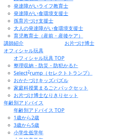
発達障がいライフ教育士
発達障がい食環境支援士
孫育片づけ支援士
大人の発達障がい食環境支援士
育児教育士（産前・産後ケア）
講師紹介
お片づけ博士
オフィシャル玩具
オフィシャル玩具 TOP
整理収納・防災・防犯かるた
2
Select
rump（セレクトトランプ）
おかたづけキッズパズル
家庭科授業まるごとパックセット
お片づけ博士なりきりセット
年齢別アドバイス
年齢別アドバイス TOP
1歳から2歳
3歳から5歳
小学生低学年