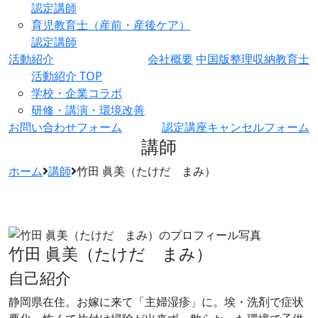
認定講師
育児教育士（産前・産後ケア）
認定講師
活動紹介
会社概要
中国版整理収納教育士
活動紹介 TOP
学校・企業コラボ
研修・講演・環境改善
お問い合わせフォーム
認定講座キャンセルフォーム
講師
ホーム
講師
竹田 眞美（たけだ まみ）
竹田 眞美（たけだ まみ）
自己紹介
静岡県在住。お嫁に来て「主婦湿疹」に。埃・洗剤で症状