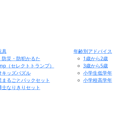
玩具
年齢別アドバイス
・防災・防犯かるた
1歳から2歳
ump（セレクトトランプ）
3歳から5歳
けキッズパズル
小学生低学年
業まるごとパックセット
小学校高学年
博士なりきりセット