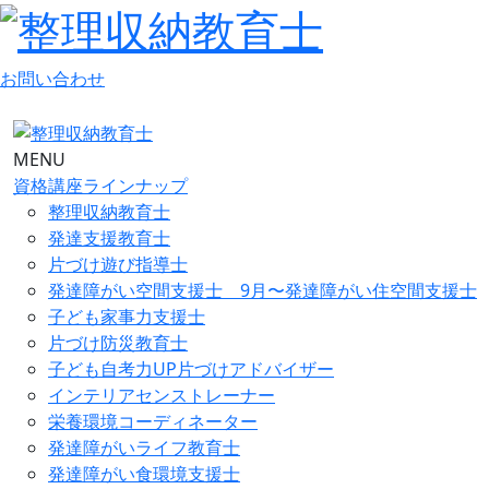
お問い合わせ
MENU
資格講座ラインナップ
整理収納教育士
発達支援教育士
片づけ遊び指導士
発達障がい空間支援士 9月〜発達障がい住空間支援士
子ども家事力支援士
片づけ防災教育士
子ども自考力UP片づけアドバイザー
インテリアセンストレーナー
栄養環境コーディネーター
発達障がいライフ教育士
発達障がい食環境支援士