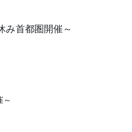
休み首都圏開催～
催～