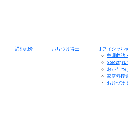
講師紹介
お片づけ博士
オフィシャル
整理収納
2
Select
r
おかたづ
家庭科授
お片づけ