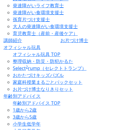
発達障がいライフ教育士
発達障がい食環境支援士
孫育片づけ支援士
大人の発達障がい食環境支援士
育児教育士（産前・産後ケア）
講師紹介
お片づけ博士
オフィシャル玩具
オフィシャル玩具 TOP
整理収納・防災・防犯かるた
2
Select
rump（セレクトトランプ）
おかたづけキッズパズル
家庭科授業まるごとパックセット
お片づけ博士なりきりセット
年齢別アドバイス
年齢別アドバイス TOP
1歳から2歳
3歳から5歳
小学生低学年