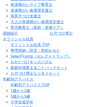
発達障がいライフ教育士
発達障がい食環境支援士
孫育片づけ支援士
大人の発達障がい食環境支援士
育児教育士（産前・産後ケア）
講師紹介
お片づけ博士
オフィシャル玩具
オフィシャル玩具 TOP
整理収納・防災・防犯かるた
2
Select
rump（セレクトトランプ）
おかたづけキッズパズル
家庭科授業まるごとパックセット
お片づけ博士なりきりセット
年齢別アドバイス
年齢別アドバイス TOP
1歳から2歳
3歳から5歳
小学生低学年