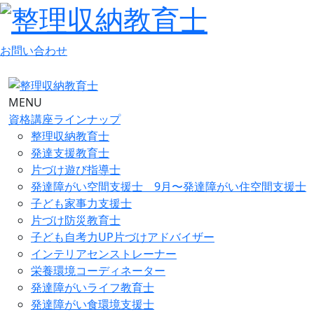
お問い合わせ
MENU
資格講座ラインナップ
整理収納教育士
発達支援教育士
片づけ遊び指導士
発達障がい空間支援士 9月〜発達障がい住空間支援士
子ども家事力支援士
片づけ防災教育士
子ども自考力UP片づけアドバイザー
インテリアセンストレーナー
栄養環境コーディネーター
発達障がいライフ教育士
発達障がい食環境支援士