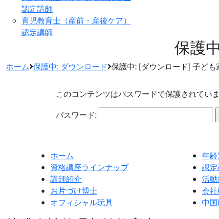
認定講師
育児教育士（産前・産後ケア）
認定講師
保護中
ホーム
保護中: ダウンロード
保護中: [ダウンロード] 子ど
このコンテンツはパスワードで保護されてい
パスワード:
ホーム
年齢
資格講座ラインナップ
認定
講師紹介
活動
お片づけ博士
会社
オフィシャル玩具
中国