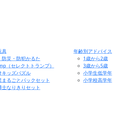
玩具
年齢別アドバイス
・防災・防犯かるた
1歳から2歳
ump（セレクトトランプ）
3歳から5歳
けキッズパズル
小学生低学年
業まるごとパックセット
小学校高学年
博士なりきりセット