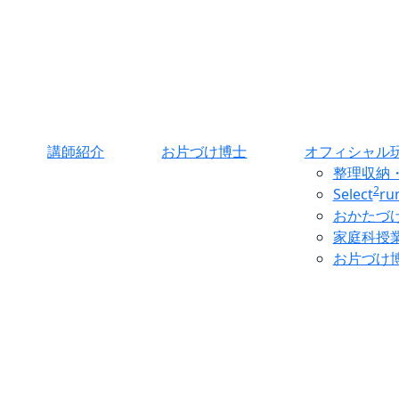
講師紹介
お片づけ博士
オフィシャル
整理収納
2
Select
r
おかたづ
家庭科授
お片づけ