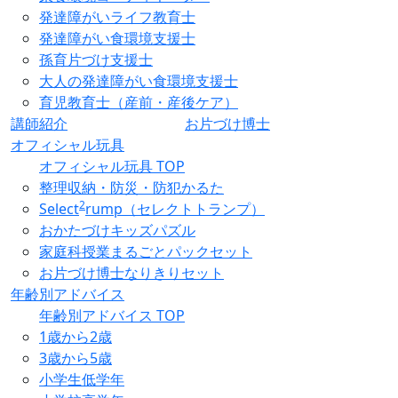
発達障がいライフ教育士
発達障がい食環境支援士
孫育片づけ支援士
大人の発達障がい食環境支援士
育児教育士（産前・産後ケア）
講師紹介
お片づけ博士
オフィシャル玩具
オフィシャル玩具 TOP
整理収納・防災・防犯かるた
2
Select
rump（セレクトトランプ）
おかたづけキッズパズル
家庭科授業まるごとパックセット
お片づけ博士なりきりセット
年齢別アドバイス
年齢別アドバイス TOP
1歳から2歳
3歳から5歳
小学生低学年